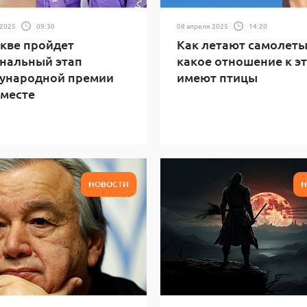
 2025
09:30
08 апреля 2025
14:20
кве пройдет
Как летают самолеты
нальный этап
какое отношение к э
ународной премии
имеют птицы
месте
НОВОСТИ
Н