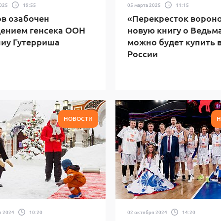
2025
19:55
05 марта 2025
11:15
в озабочен
«Перекресток вороно
ением генсека ООН
новую книгу о Ведьм
иу Гутерриша
можно будет купить 
России
НОВОСТИ
Н
я 2024
10:20
02 октября 2024
14:20