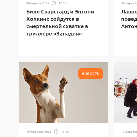
08 апреля 2025
12:10
30 марта 
Билл Скарсгард и Энтони
Лавро
Хопкинс сойдутся в
повед
смертельной схватке в
Антон
триллере «Западня»
НОВОСТИ
19 февраля 2025
15:00
17 декабр