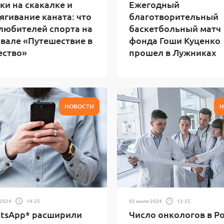
и на скакалке и
Ежегодный
ягивание каната: что
благотворительный
любителей спорта на
баскетбольный матч
вале «Путешествие в
фонда Гоши Куценко
ество»
прошел в Лужниках
НОВОСТИ
Н
 2024
14:25
02 июля 2024
12:25
tsApp* расширили
Число онкологов в Р