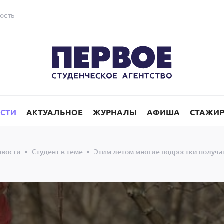
ость
СТИ
АКТУАЛЬНОЕ
ЖУРНАЛЫ
АФИША
СТАЖИ
овости
Студент в теме
Этим летом многие подростки получат