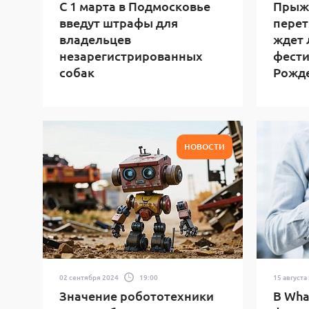
С 1 марта в Подмосковье
Прыжк
введут штрафы для
перет
владельцев
ждет 
незарегистрированных
фести
собак
Рожд
НОВОСТИ
02 сентября 2024
19:00
15 августа
Значение робототехники
В Wha