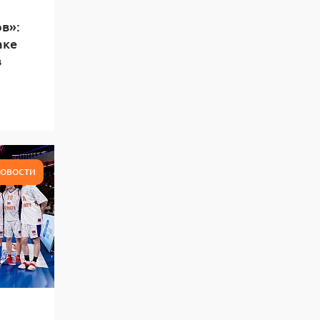
в»:
аке
в
ОВОСТИ