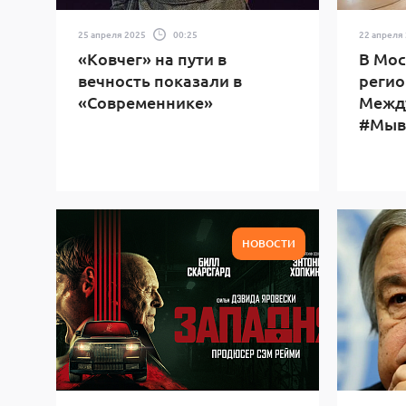
25 апреля 2025
00:25
22 апреля
«Ковчег» на пути в
В Мос
вечность показали в
регио
«Современнике»
Межд
#Мыв
НОВОСТИ