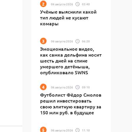
06 августа 2026
03:40
Учёные выяснили какой
тип людей не кусают
комары
06 августа 2026
06:20
Эмоциональное видео,
как самка дельфина носит
шесть дней на спине
умершего детёныша,
опубликовало SWNS
06 августа 2026
09:10
Футболист Фёдор Смолов
решил инвестировать
свою элитную квартиру за
150 млн руб. в будущее
06 августа 2026
11:10