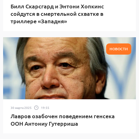
Билл Скарсгард и Энтони Хопкинс
сойдутся в смертельной схватке в
триллере «Западня»
НОВОСТИ
30 марта 2025
19:55
Лавров озабочен поведением генсека
ООН Антониу Гутерриша