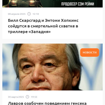
08 апреля 2025
12:10
Билл Скарсгард и Энтони Хопкинс
сойдутся в смертельной схватке в
триллере «Западня»
НОВОСТИ
30 марта 2025
19:55
Лавров озабочен поведением генсека