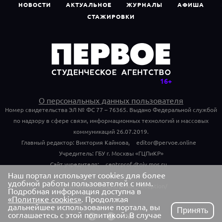
НОВОСТИ
АКТУАЛЬНОЕ
ЖУРНАЛЫ
АФИША
СТАЖИРОВКИ
О персональных данных пользователя
Номер свидетельства ЭЛ № ФС 77 – 76365. Выдано Федеральной службой
по надзору в сфере связи, информационных технологий и массовых
коммуникаций 26.07.2019.
Главный редактор: Виктория Кайнова,
editor@pervoe.online
Учредитель: ГБУ г. Москвы «ГЦПиКР»
Сайт учредителя:
centrprof.dtoiv.mos.ru
Наш портал использует cookies для более
Обращения граждан учредителю:
удобной работы пользователей с ним.
centrprof.dtoiv.mos.ru/public_reception/
Подробная информация доступна в
«Политике cookies»
. Продолжая
дальнейшее использование портала, вы
Принять
соглашаетесь с этой политикой. В случае