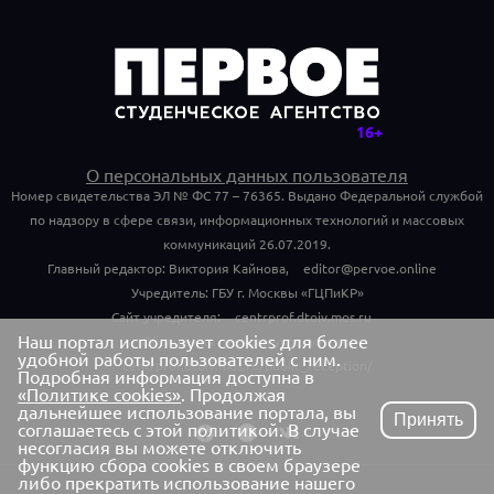
О персональных данных пользователя
Номер свидетельства ЭЛ № ФС 77 – 76365. Выдано Федеральной службой
по надзору в сфере связи, информационных технологий и массовых
коммуникаций 26.07.2019.
Главный редактор: Виктория Кайнова,
editor@pervoe.online
Учредитель: ГБУ г. Москвы «ГЦПиКР»
Сайт учредителя:
centrprof.dtoiv.mos.ru
Наш портал использует cookies для более
Обращения граждан учредителю:
удобной работы пользователей с ним.
centrprof.dtoiv.mos.ru/public_reception/
Подробная информация доступна в
«Политике cookies»
. Продолжая
дальнейшее использование портала, вы
Принять
соглашаетесь с этой политикой. В случае
несогласия вы можете отключить
функцию сбора cookies в своем браузере
либо прекратить использование нашего