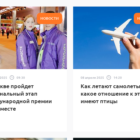
НОВОСТИ
Н
 2025
09:30
08 апреля 2025
14:20
кве пройдет
Как летают самолеты
нальный этап
какое отношение к э
ународной премии
имеют птицы
месте