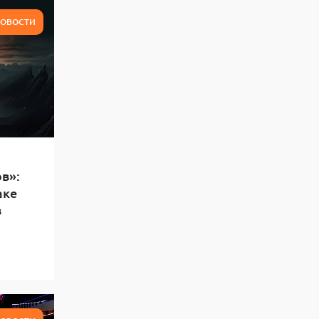
ОВОСТИ
в»:
аке
в