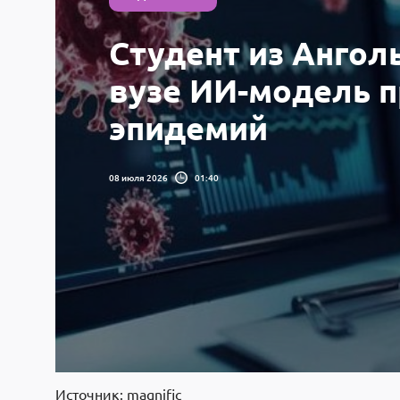
Студент из Ангол
вузе ИИ-модель 
эпидемий
08 июля 2026
01:40
Источник: magnific