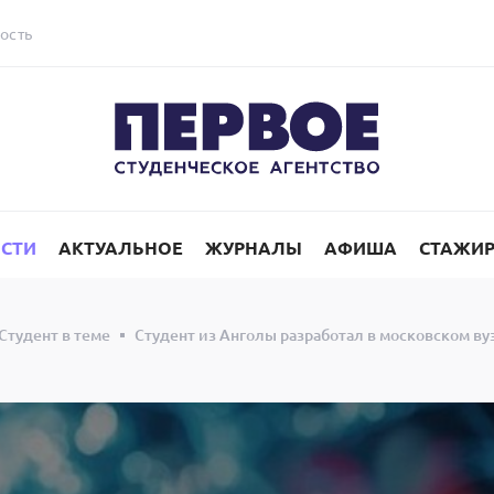
ость
СТИ
АКТУАЛЬНОЕ
ЖУРНАЛЫ
АФИША
СТАЖИ
Студент в теме
Студент из Анголы разработал в московском в