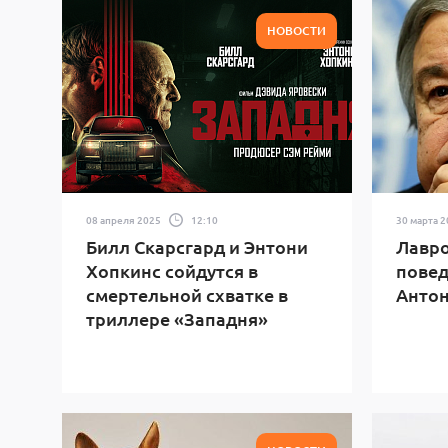
НОВОСТИ
08 апреля 2025
12:10
30 марта 
Билл Скарсгард и Энтони
Лавро
Хопкинс сойдутся в
повед
смертельной схватке в
Антон
триллере «Западня»