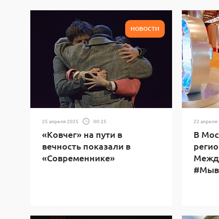
НОВОСТИ
25 апреля 2025
00:25
22 апреля
«Ковчег» на пути в
В Мос
вечность показали в
регио
«Современнике»
Межд
#Мыв