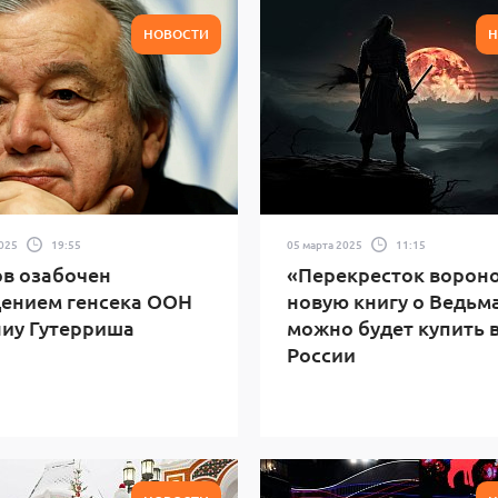
НОВОСТИ
Н
2025
19:55
05 марта 2025
11:15
в озабочен
«Перекресток вороно
ением генсека ООН
новую книгу о Ведьм
иу Гутерриша
можно будет купить 
России