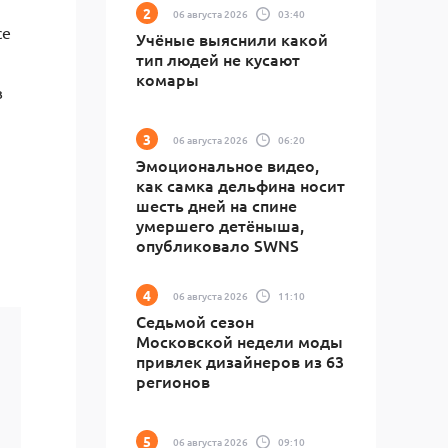
06 августа 2026
03:40
се
Учёные выяснили какой
тип людей не кусают
комары
в
06 августа 2026
06:20
Эмоциональное видео,
как самка дельфина носит
шесть дней на спине
умершего детёныша,
опубликовало SWNS
06 августа 2026
11:10
Седьмой сезон
Московской недели моды
привлек дизайнеров из 63
регионов
06 августа 2026
09:10