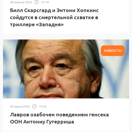
08 апреля 2025
12:10
Билл Скарсгард и Энтони Хопкинс
сойдутся в смертельной схватке в
триллере «Западня»
НОВОСТИ
30 марта 2025
19:55
Лавров озабочен поведением генсека
ООН Антониу Гутерриша