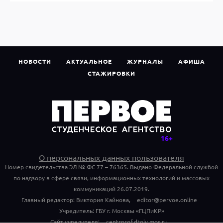
НОВОСТИ
АКТУАЛЬНОЕ
ЖУРНАЛЫ
АФИША
СТАЖИРОВКИ
О персональных данных пользователя
Номер свидетельства ЭЛ № ФС 77 – 76365. Выдано Федеральной службой
по надзору в сфере связи, информационных технологий и массовых
коммуникаций 26.07.2019.
Главный редактор: Виктория Кайнова,
editor@pervoe.online
Учредитель: ГБУ г. Москвы «ГЦПиКР»
Сайт учредителя:
centrprof.dtoiv.mos.ru