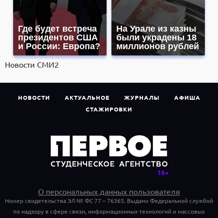
Где будет встреча
На Урале из казны
президентов США
были украдены 18
и России: Европа?
миллионов рублей
Новости СМИ2
НОВОСТИ
АКТУАЛЬНОЕ
ЖУРНАЛЫ
АФИША
СТАЖИРОВКИ
О персональных данных пользователя
Номер свидетельства ЭЛ № ФС 77 – 76365. Выдано Федеральной службой
по надзору в сфере связи, информационных технологий и массовых