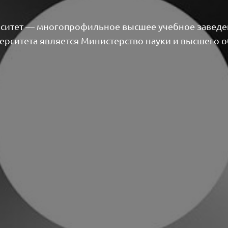
ситет — многопрофильное высшее учебное заведе
ерситета является Министерство науки и высшего 