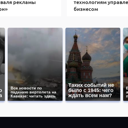
иваля рекламы
технологиям управл
он»
бизнесом
Таких событий не
Все новости по
о
было с 1945: чего
падению вертолета на
а
ждать всем нам?
Кавказе: читать здесь