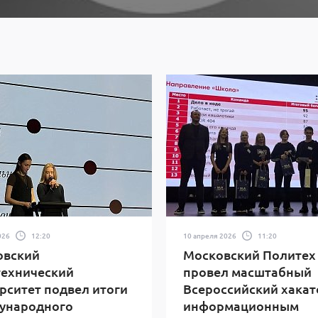
026
12:20
10 апреля 2026
11:20
овский
Московский Политех
ехнический
провел масштабный
рситет подвел итоги
Всероссийский хакат
ународного
информационным