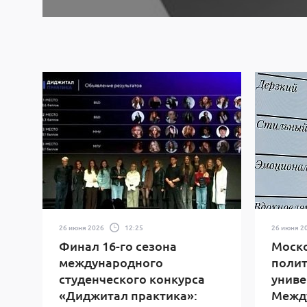
26 июня 2026
12:25
26 июня 2
Финал 16-го сезона
Моск
международного
полит
студенческого конкурса
униве
«Диджитал практика»:
Межд