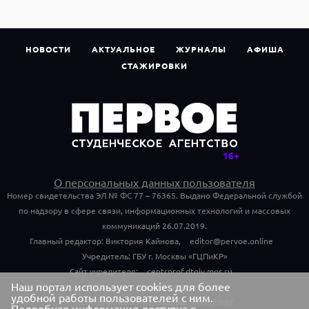
НОВОСТИ
АКТУАЛЬНОЕ
ЖУРНАЛЫ
АФИША
СТАЖИРОВКИ
О персональных данных пользователя
Номер свидетельства ЭЛ № ФС 77 – 76365. Выдано Федеральной службой
по надзору в сфере связи, информационных технологий и массовых
коммуникаций 26.07.2019.
Главный редактор: Виктория Кайнова,
editor@pervoe.online
Учредитель: ГБУ г. Москвы «ГЦПиКР»
Сайт учредителя:
centrprof.dtoiv.mos.ru
Наш портал использует cookies для более
Обращения граждан учредителю:
удобной работы пользователей с ним.
centrprof.dtoiv.mos.ru/public_reception/
Подробная информация доступна в