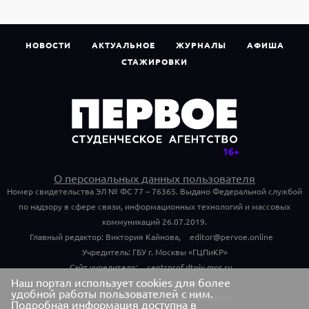
НОВОСТИ
АКТУАЛЬНОЕ
ЖУРНАЛЫ
АФИША
СТАЖИРОВКИ
О персональных данных пользователя
Номер свидетельства ЭЛ № ФС 77 – 76365. Выдано Федеральной службой
по надзору в сфере связи, информационных технологий и массовых
коммуникаций 26.07.2019.
Главный редактор: Виктория Кайнова,
editor@pervoe.online
Учредитель: ГБУ г. Москвы «ГЦПиКР»
Сайт учредителя:
centrprof.dtoiv.mos.ru
Наш портал использует cookies для более
Обращения граждан учредителю:
удобной работы пользователей с ним.
centrprof.dtoiv.mos.ru/public_reception/
Подробная информация доступна в