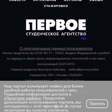
СТАЖИРОВКИ
О персональных данных пользователя
Номер свидетельства ЭЛ № ФС 77 – 76365. Выдано Федеральной службой
по надзору в сфере связи, информационных технологий и массовых
коммуникаций 26.07.2019.
Главный редактор: Виктория Кайнова,
editor@pervoe.online
Учредитель: ГБУ г. Москвы «ГЦПиКР»
Сайт учредителя:
centrprof.dtoiv.mos.ru
Наш портал использует cookies для более
Обращения граждан учредителю:
удобной работы пользователей с ним.
centrprof.dtoiv.mos.ru/public_reception/
Подробная информация доступна в
«Политике cookies»
. Продолжая
дальнейшее использование портала, вы
Принять
соглашаетесь с этой политикой. В случае
несогласия вы можете отключить