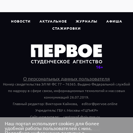
НОВОСТИ
АКТУАЛЬНОЕ
ЖУРНАЛЫ
АФИША
СТАЖИРОВКИ
О персональных данных пользователя
Номер свидетельства ЭЛ № ФС 77 – 76365. Выдано Федеральной службой
по надзору в сфере связи, информационных технологий и массовых
коммуникаций 26.07.2019.
Главный редактор: Виктория Кайнова,
editor@pervoe.online
Учредитель: ГБУ г. Москвы «ГЦПиКР»
Сайт учредителя:
centrprof.dtoiv.mos.ru
Наш портал использует cookies для более
Обращения граждан учредителю:
удобной работы пользователей с ним.
centrprof.dtoiv.mos.ru/public_reception/
Подробная информация доступна в