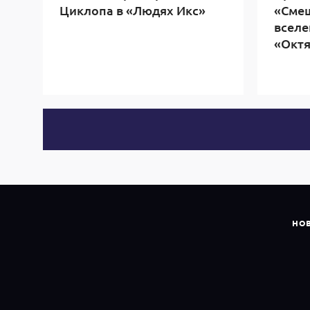
Циклопа в «Людях Икс»
«Смеш
вселе
«Окт
НО