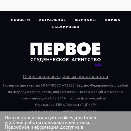
НОВОСТИ
АКТУАЛЬНОЕ
ЖУРНАЛЫ
АФИША
СТАЖИРОВКИ
О персональных данных пользователя
Номер свидетельства ЭЛ № ФС 77 – 76365. Выдано Федеральной службой
по надзору в сфере связи, информационных технологий и массовых
коммуникаций 26.07.2019.
editor@pervoe.online
Учредитель: ГБУ г. Москвы «ГЦПиКР»
Сайт учредителя:
centrprof.dtoiv.mos.ru
Наш портал использует cookies для более
Обращения граждан учредителю:
удобной работы пользователей с ним.
centrprof.dtoiv.mos.ru/public_reception/
Подробная информация доступна в