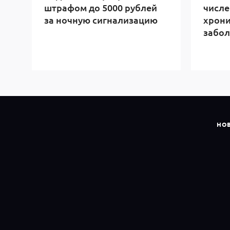
штрафом до 5000 рублей
числе
за ночную сигнализацию
хрон
забо
НО