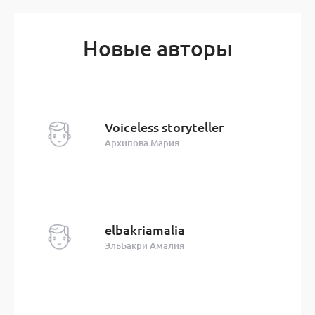
Новые авторы
Voiceless storyteller
Архипова Мария
elbakriamalia
ЭльБакри Амалия