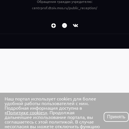
Обращения граждан учредителю:
centrprof.dtoiv.mos.ru/public_reception/
Наш портал использует cookies для более
удобной работы пользователей с ним.
Подробная информация доступна в
«Политике cookies»
. Продолжая
дальнейшее использование портала, вы
Принять
соглашаетесь с этой политикой. В случае
несогласия вы можете отключить функцию