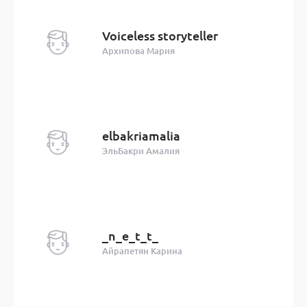
Voiceless storyteller
Архипова Мария
elbakriamalia
ЭльБакри Амалия
_n_e_t_t_
Айрапетян Карина