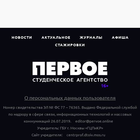
НОВОСТИ
АКТУАЛЬНОЕ
ЖУРНАЛЫ
АФИША
СТАЖИРОВКИ
О персональных данных пользователя
Номер свидетельства ЭЛ № ФС 77 – 76365. Выдано Федеральной службой
по надзору в сфере связи, информационных технологий и массовых
коммуникаций 26.07.2019.
editor@pervoe.online
Учредитель: ГБУ г. Москвы «ГЦПиКР»
Сайт учредителя:
centrprof.dtoiv.mos.ru