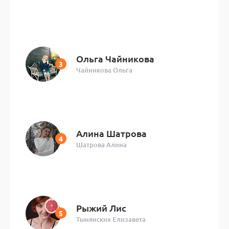
Ольга Чайникова
Чайникова Ольга
Алина Шатрова
Шатрова Алина
Рыжий Лис
Тынянских Елизавета