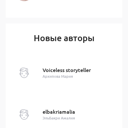
Новые авторы
Voiceless storyteller
Архипова Мария
elbakriamalia
ЭльБакри Амалия