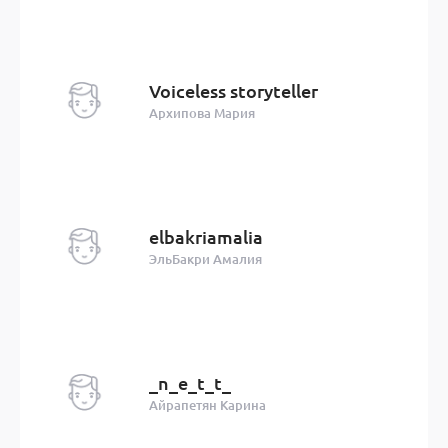
Voiceless storyteller
Архипова Мария
elbakriamalia
ЭльБакри Амалия
_n_e_t_t_
Айрапетян Карина