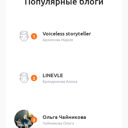
Популярные блоги
Voiceless storyteller
Архипова Мария
LINEVLE
Крендюкова Алина
Ольга Чайникова
Чайникова Ольга