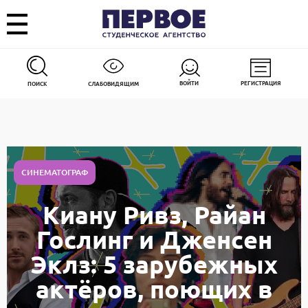
ВОЙТИ
РЕГИСТРАЦИЯ
ПОИСК
СЛАБОВИДЯЩИМ
СИНЕМАТОГРАФ
Киану Ривз, Райан
Гослинг и Дженсен
Эклз: 5 зарубежных
актёров, поющих в