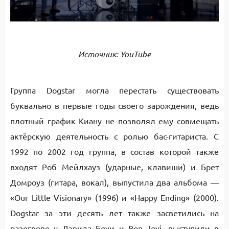
Источник: YouTube
Группа Dogstar могла перестать существовать
буквально в первые годы своего зарождения, ведь
плотный график Киану не позволял ему совмещать
актёрскую деятельность с ролью бас-гитариста. С
1992 по 2002 год группа, в состав которой также
входят Роб Мейлхауз (ударные, клавиши) и Брет
Домроуз (гитара, вокал), выпустила два альбома —
«Our Little Visionary» (1996) и «Happy Ending» (2000).
Dogstar за эти десять лет также засветились на
разогреве у Дэвида Боуи и Bon Jovi, выступили в