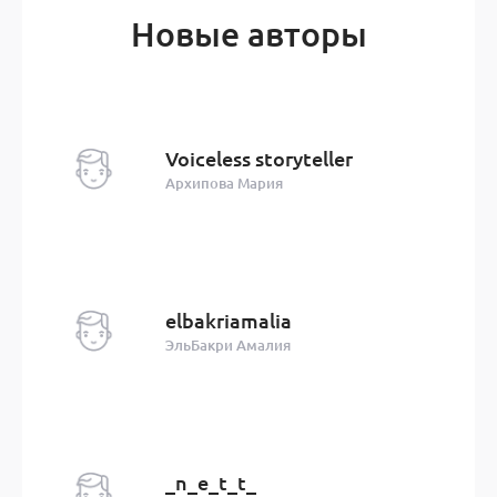
Новые авторы
Voiceless storyteller
Архипова Мария
elbakriamalia
ЭльБакри Амалия
_n_e_t_t_