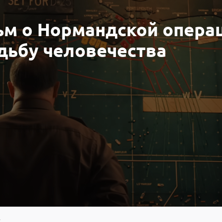
ьм о Нормандской опера
дьбу человечества
»