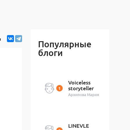
я
Популярные
блоги
Voiceless
storyteller
Архипова Мария
LINEVLE