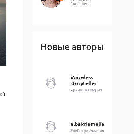
Елизавета
Новые авторы
Voiceless
storyteller
Архипова Мария
зой
elbakriamalia
ЭльБакри Амалия