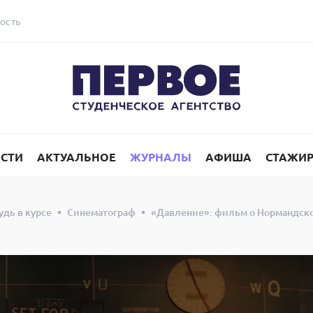
ость
СТИ
АКТУАЛЬНОЕ
ЖУРНАЛЫ
АФИША
СТАЖИ
удь в курсе
Синематограф
«Давление»: фильм о Нормандско