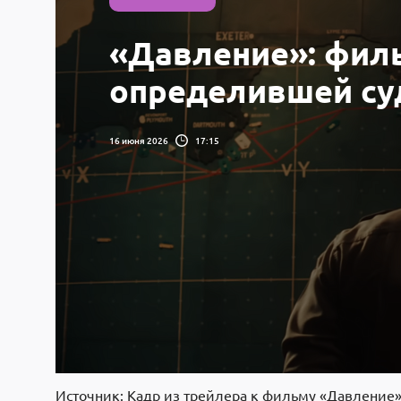
«Давление»: фил
определившей су
16 июня 2026
17:15
Источник: Кадр из трейлера к фильму «Давление