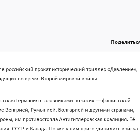
Поделитьс
 в российский прокат исторический триллер «Давление»,
одящих во время Второй мировой войны.
истская Германия с союзниками по «оси» — фашистской
же Венгрией, Румынией, Болгарией и другими странами,
оны, им противостояла Антигитлеровская коалиция. Её
ия, СССР и Канада. Позже к ним присоединились войска