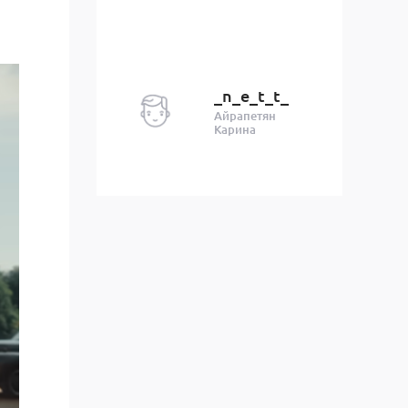
_n_e_t_t_
Айрапетян
Карина