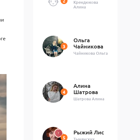
Крендюкова
Алина
ли
юге
Ольга
Чайникова
Чайникова Ольга
Алина
Шатрова
Шатрова Алина
Рыжий Лис
Тынянских