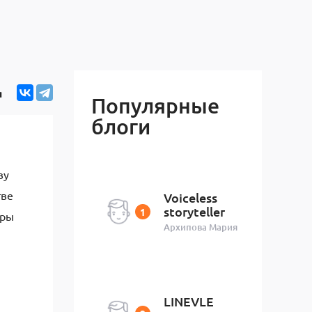
я
Популярные
блоги
ву
тве
Voiceless
storyteller
еры
Архипова Мария
LINEVLE