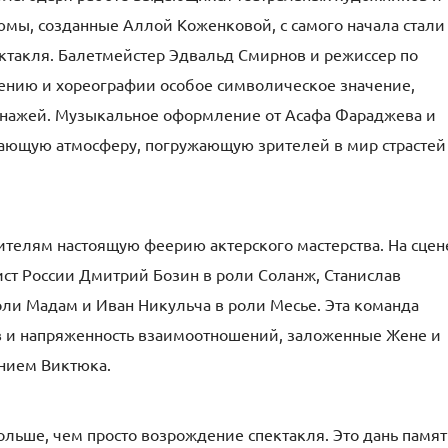
юмы, созданные Аллой Коженковой, с самого начала стали
ктакля. Балетмейстер Эдвальд Смирнов и режиссер по
ению и хореографии особое символическое значение,
онажей. Музыкальное оформление от Асафа Фараджева и
вающую атмосферу, погружающую зрителей в мир страстей
ителям настоящую феерию актерского мастерства. На сцен
ист России Дмитрий Бозин в роли Соланж, Станислав
оли Мадам и Иван Никульча в роли Месье. Эта команда
в и напряженность взаимоотношений, заложенные Жене и
нием Виктюка.
ольше, чем просто возрождение спектакля. Это дань памя