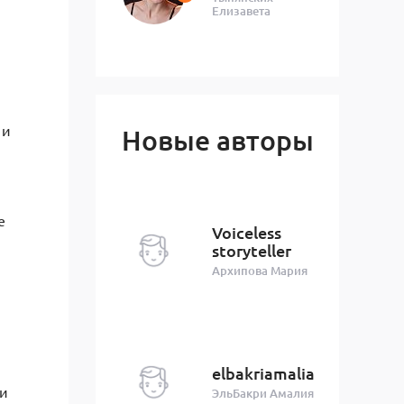
Елизавета
 и
Новые авторы
е
Voiceless
storyteller
Архипова Мария
elbakriamalia
ти
ЭльБакри Амалия