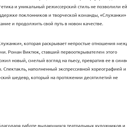
ргетика и уникальный режиссерский стиль не позволили е
поддержке поклонников и творческой команды, «Служанки»
ние и продолжить свой путь в новом качестве.
Служанки», которая раскрывает непростые отношения меж
ми. Роман Виктюк, ставший первооткрывателем этого
ожил новый, смелый взгляд на пьесу, превратив ее в симв
ы. Спектакль, наполненный экспрессивной хореографией и
еский шедевр, который на протяжении десятилетий не
 благодаря работе выдающихся театральных художников и