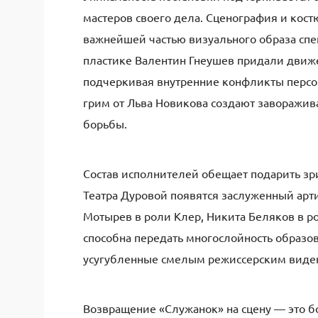
мастеров своего дела. Сценография и кост
важнейшей частью визуального образа спе
пластике Валентин Гнеушев придали движ
подчеркивая внутренние конфликты перс
грим от Льва Новикова создают заворажи
борьбы.
Состав исполнителей обещает подарить зр
Театра Дуровой появятся заслуженный арт
Мотырев в роли Клер, Никита Беляков в р
способна передать многослойность образо
усугубленные смелым режиссерским виде
Возвращение «Служанок» на сцену — это б