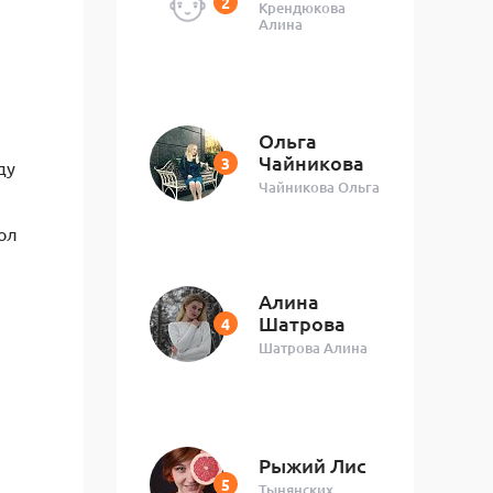
Крендюкова
й
Алина
Ольга
Чайникова
ду
Чайникова Ольга
ол
Алина
Шатрова
Шатрова Алина
Рыжий Лис
Тынянских