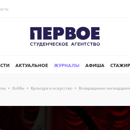
ость
СТИ
АКТУАЛЬНОЕ
ЖУРНАЛЫ
АФИША
СТАЖИ
алы
Хобби
Культура и искусство
Возвращение легендарног