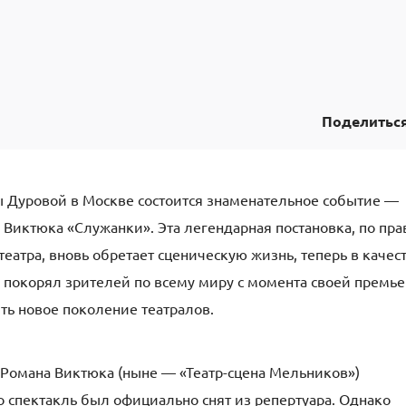
Поделитьс
зы Дуровой в Москве состоится знаменательное событие —
Виктюка «Служанки». Эта легендарная постановка, по пра
еатра, вновь обретает сценическую жизнь, теперь в качес
й покорял зрителей по всему миру с момента своей премь
ить новое поколение театралов.
 Романа Виктюка (ныне — «Театр-сцена Мельников»)
го спектакль был официально снят из репертуара. Однако