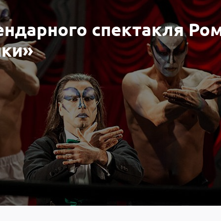
ендарного спектакля Ро
нки»