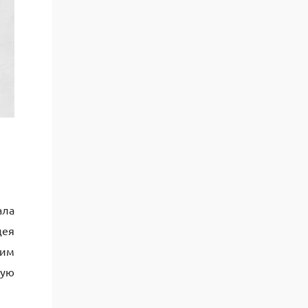
ала
дея
ким
ную