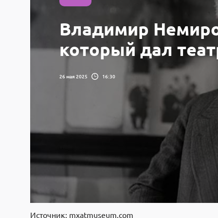
Владимир Немиро
который дал теат
26 мая 2025
16:30
Источник: mxatmuseum.com