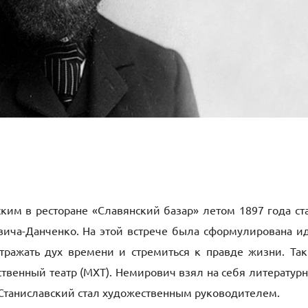
ским в ресторане «Славянский базар» летом 1897 года ст
ича-Данченко. На этой встрече была сформулирована и
отражать дух времени и стремиться к правде жизни. Та
твенный театр (МХТ). Немирович взял на себя литератур
к Станиславский стал художественным руководителем.