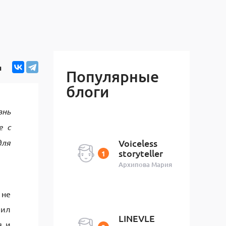
я
Популярные
блоги
знь
е с
для
Voiceless
storyteller
Архипова Мария
 не
шил
LINEVLE
я и