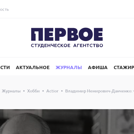
ость
СТИ
АКТУАЛЬНОЕ
ЖУРНАЛЫ
АФИША
СТАЖИ
Журналы
Хобби
Actior
Владимир Немирович-Данченко: ч