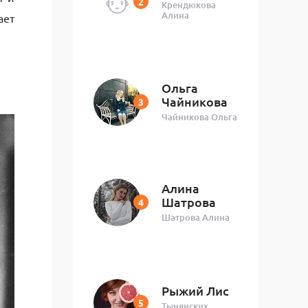
Крендюкова
Алина
ает
Ольга
Чайникова
Чайникова Ольга
Алина
Шатрова
Шатрова Алина
Рыжий Лис
Тынянских