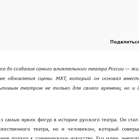
Поделитьс
се до создания самого влиятельного театра России — жи
ее обновления сцены. МХТ, который он основал вмест
ьтовым театром не только для своего времени, но и 
самых ярких фигур в истории русского театра. Он стал
ожественного театра, но и человеком, который совер
ив подход к сценическому искусству. Его идеи, энерги