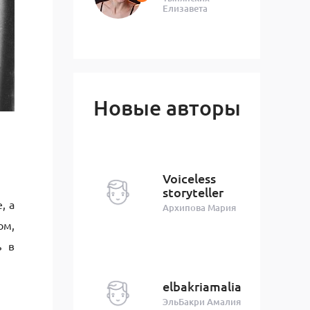
Елизавета
Новые авторы
Voiceless
storyteller
, а
Архипова Мария
ом,
ь в
elbakriamalia
ЭльБакри Амалия