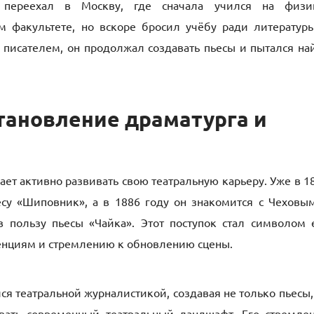
переехал в Москву, где сначала учился на физи
м факультете, но вскоре бросил учёбу ради литератур
 писателем, он продолжал создавать пьесы и пытался на
становление драматурга и
ет активно развивать свою театральную карьеру. Уже в 1
есу «Шиповник», а в 1886 году он знакомится с Чеховы
 пользу пьесы «Чайка». Этот поступок стал символом 
енциям и стремлению к обновлению сцены.
я театральной журналистикой, создавая не только пьесы,
вать современный театральный ландшафт. Его стремле