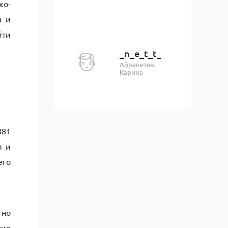
ко-
ы и
йти
_n_e_t_t_
Айрапетян
Карина
881
м и
его
 но
ние