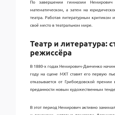
По завершении гимназии Немирович 
математическом, а затем на юридическо
театра. Работая литературным критиком и
своё место в театральном мире.
Театр и литература: 
режиссёра
В 1880-х годах Немирович-Данченко начина
году на сцене МХТ ставят его первую пь
отказывается от Грибоедовской премии в
преданности новым художественным тенд
В этот период Немирович активно занималс
и рецензии, которые помогали формиро