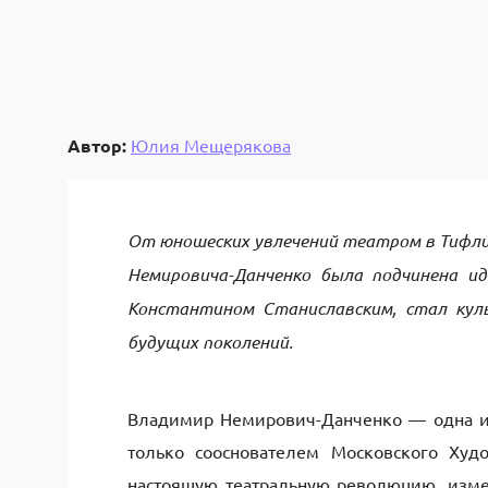
Автор:
Юлия Мещерякова
От юношеских увлечений театром в Тифли
Немировича-Данченко была подчинена ид
Константином Станиславским, стал кул
будущих поколений.
Владимир Немирович-Данченко — одна из 
только сооснователем Московского Худ
настоящую театральную революцию, измен