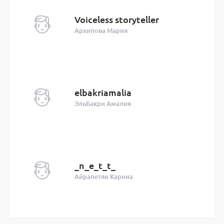
Voiceless storyteller
Архипова Мария
elbakriamalia
ЭльБакри Амалия
_n_e_t_t_
Айрапетян Карина