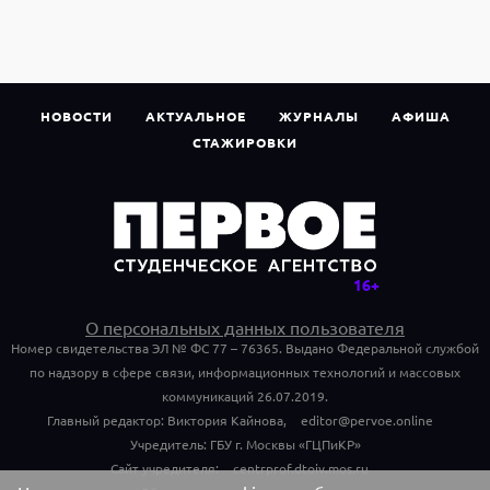
НОВОСТИ
АКТУАЛЬНОЕ
ЖУРНАЛЫ
АФИША
СТАЖИРОВКИ
О персональных данных пользователя
Номер свидетельства ЭЛ № ФС 77 – 76365. Выдано Федеральной службой
по надзору в сфере связи, информационных технологий и массовых
коммуникаций 26.07.2019.
Главный редактор: Виктория Кайнова,
editor@pervoe.online
Учредитель: ГБУ г. Москвы «ГЦПиКР»
Сайт учредителя:
centrprof.dtoiv.mos.ru