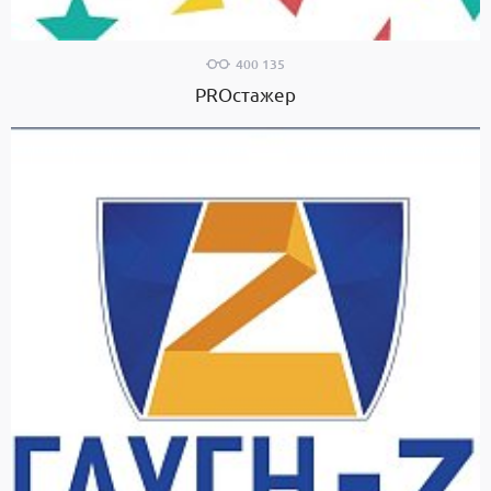
400 135
PROстажер