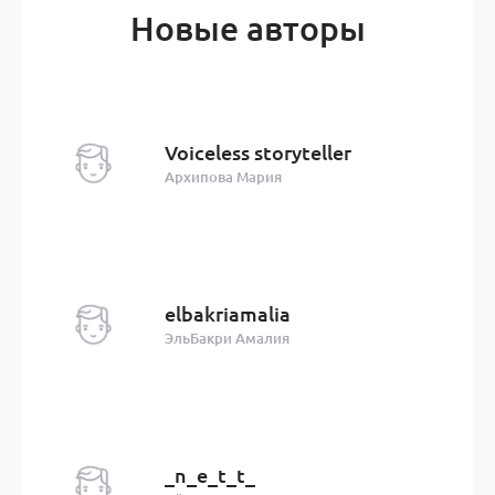
Новые авторы
Voiceless storyteller
Архипова Мария
elbakriamalia
ЭльБакри Амалия
_n_e_t_t_