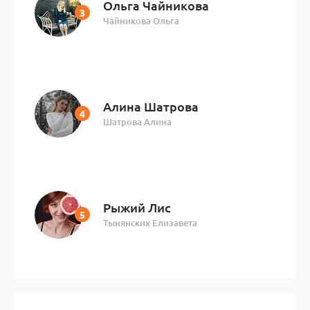
Ольга Чайникова
Чайникова Ольга
Алина Шатрова
Шатрова Алина
Рыжий Лис
Тынянских Елизавета