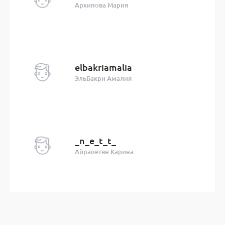
Архипова Мария
elbakriamalia
ЭльБакри Амалия
_n_e_t_t_
Айрапетян Карина