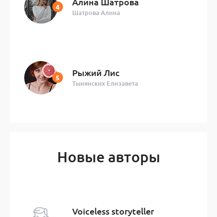
Алина Шатрова
Шатрова Алина
Рыжий Лис
Тынянских Елизавета
Новые авторы
Voiceless storyteller