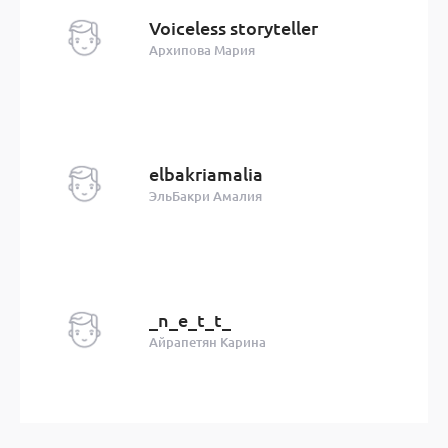
Voiceless storyteller
Архипова Мария
elbakriamalia
ЭльБакри Амалия
_n_e_t_t_
Айрапетян Карина