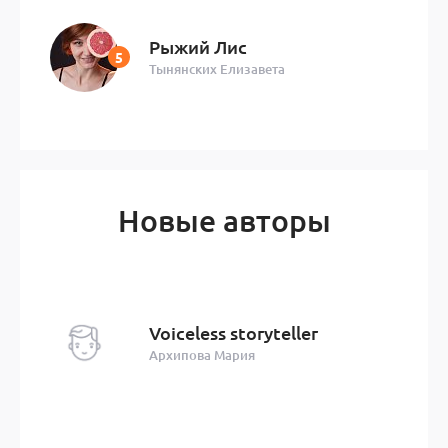
Рыжий Лис
Тынянских Елизавета
Новые авторы
Voiceless storyteller
Архипова Мария