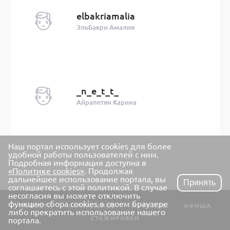
elbakriamalia
ЭльБакри Амалия
_n_e_t_t_
Айрапетян Карина
Наш портал использует cookies для более
удобной работы пользователей с ним.
Подробная информация доступна в
«Политике cookies»
. Продолжая
дальнейшее использование портала, вы
Принять
соглашаетесь с этой политикой. В случае
несогласия вы можете отключить
функцию сбора cookies в своем браузере
НОВОСТИ
АКТУАЛЬНОЕ
ЖУРНАЛЫ
АФИША
либо прекратить использование нашего
СТАЖИРОВКИ
портала.