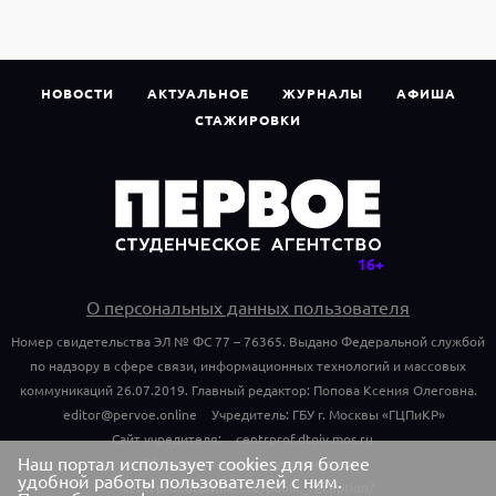
НОВОСТИ
АКТУАЛЬНОЕ
ЖУРНАЛЫ
АФИША
СТАЖИРОВКИ
О персональных данных пользователя
Номер свидетельства ЭЛ № ФС 77 – 76365. Выдано Федеральной службой
по надзору в сфере связи, информационных технологий и массовых
коммуникаций 26.07.2019. Главный редактор: Попова Ксения Олеговна.
editor@pervoe.online
Учредитель: ГБУ г. Москвы «ГЦПиКР»
Сайт учредителя:
centrprof.dtoiv.mos.ru
Наш портал использует cookies для более
Обращения граждан учредителю:
удобной работы пользователей с ним.
centrprof.dtoiv.mos.ru/public_reception/