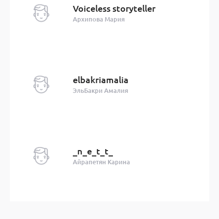
Voiceless storyteller
Архипова Мария
elbakriamalia
ЭльБакри Амалия
_n_e_t_t_
Айрапетян Карина