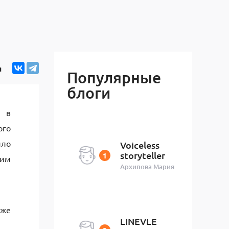
я
Популярные
блоги
г в
ого
ило
Voiceless
storyteller
ким
Архипова Мария
кже
LINEVLE