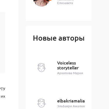
Елизавета
Новые авторы
Voiceless
storyteller
Архипова Мария
РТУ
 их
elbakriamalia
ЭльБакри Амалия