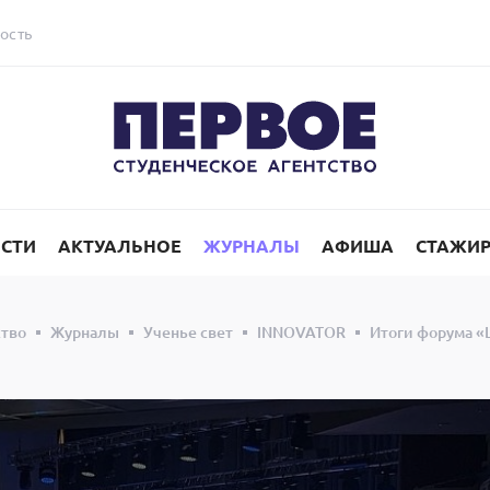
ость
СТИ
АКТУАЛЬНОЕ
ЖУРНАЛЫ
АФИША
СТАЖИ
ство
Журналы
Ученье свет
INNOVATOR
Итоги форума «Ш