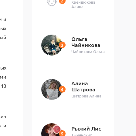
Крендюкова
Алина
и и
ных
вый
Ольга
Чайникова
Чайникова Ольга
ных
ыми
Алина
 13
Шатрова
Шатрова Алина
вич
м и
Рыжий Лис
Тынянских