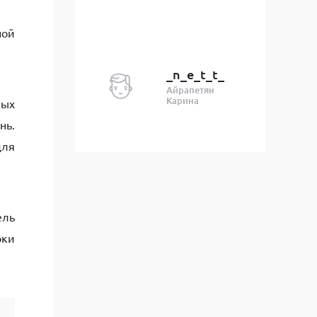
ной
_n_e_t_t_
Айрапетян
Карина
ных
нь.
для
ель
рки