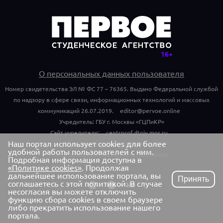
О персональных данных пользователя
Номер свидетельства ЭЛ № ФС 77 – 76365. Выдано Федеральной службой
по надзору в сфере связи, информационных технологий и массовых
коммуникаций 26.07.2019.
editor@pervoe.online
Учредитель: ГБУ г. Москвы «ГЦПиКР»
Сайт учредителя:
centrprof.dtoiv.mos.ru
Наш портал использует cookies для более
Обращения граждан учредителю:
удобной работы пользователей с ним.
centrprof.dtoiv.mos.ru/public_reception/
Подробная информация доступна в
«Политике cookies»
. Продолжая
дальнейшее использование портала, вы
Принять
соглашаетесь с этой политикой. В случае
несогласия вы можете отключить
функцию сбора cookies в своем браузере
либо прекратить использование нашего
портала.