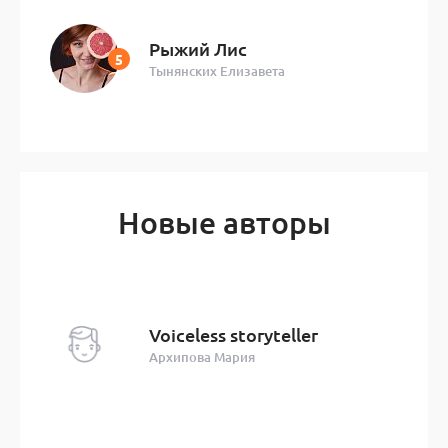
Рыжий Лис
Тынянских Елизавета
Новые авторы
Voiceless storyteller
Архипова Мария