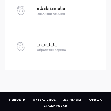
elbakriamalia
ЭльБакри Амалия
_n_e_t_t_
Айрапетян Карина
НОВОСТИ
АКТУАЛЬНОЕ
ЖУРНАЛЫ
АФИША
СТАЖИРОВКИ