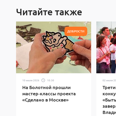
Читайте также
ДОБРОСТИ
10 июля 2026
10:30
02 июля 2
На Болотной прошли
Трети
мастер‑классы проекта
конку
«Сделано в Москве»
«Быть
завер
Влад