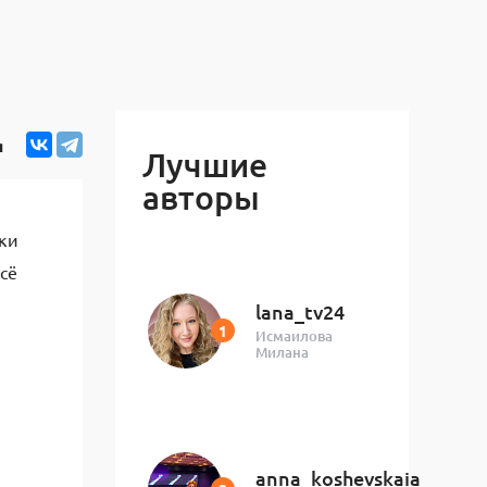
я
Лучшие
авторы
ки
сё
lana_tv24
Исмаилова
Милана
anna_koshevskaia