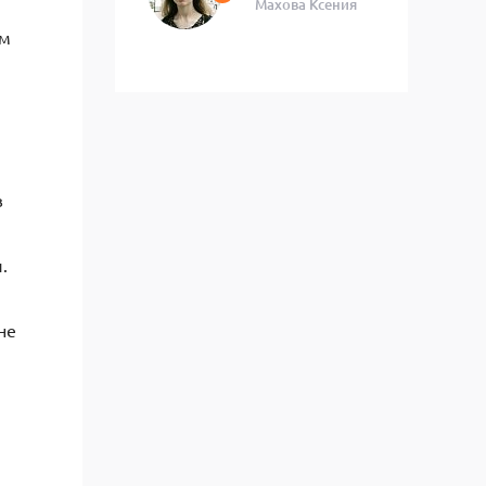
Махова Ксения
ом
в
.
не