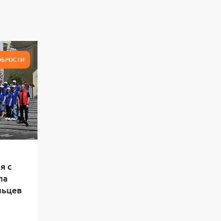
ОБРОСТИ
я с
ла
льцев