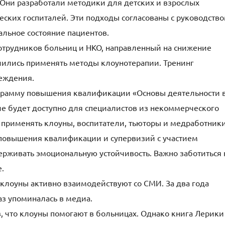
. Они разработали методики для детских и взрослых
еских госпиталей. Эти подходы согласованы с руководств
льное состояние пациентов.
отрудников больниц и НКО, направленный на снижение
чились применять методы клоунотерапии. Тренинг
реждения.
грамму повышения квалификации «Основы деятельности 
е будет доступно для специалистов из некоммерческого
ут применять клоуны, воспитатели, тьюторы и медработники
 повышения квалификации и супервизий с участием
ерживать эмоциональную устойчивость. Важно заботиться 
е.
клоуны активно взаимодействуют со СМИ. За два года
аз упоминалась в медиа.
в, что клоуны помогают в больницах. Однако книга Лерики