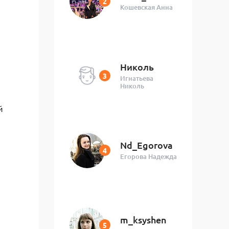
Кошевская Анна
Николь
Игнатьева
Николь
й
Nd_Egorova
Егорова Надежда
m_ksyshen