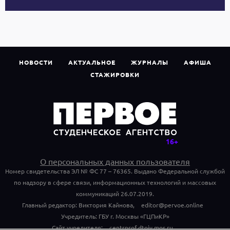
НОВОСТИ
АКТУАЛЬНОЕ
ЖУРНАЛЫ
АФИША
СТАЖИРОВКИ
О персональных данных пользователя
Номер свидетельства ЭЛ № ФС 77 – 76365. Выдано Федеральной службой
по надзору в сфере связи, информационных технологий и массовых
коммуникаций 26.07.2019.
Главный редактор: Виктория Кайнова,
editor@pervoe.online
Учредитель: ГБУ г. Москвы «ГЦПиКР»
Сайт учредителя:
centrprof.dtoiv.mos.ru