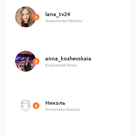
lana_tv24
Исмаилова Милана
anna_koshevskaia
Кошевская Анна
Николь
Игнатьева Николь