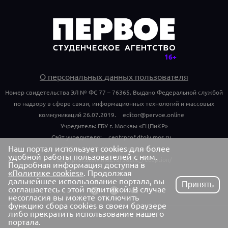
О персональных данных пользователя
Номер свидетельства ЭЛ № ФС 77 – 76365. Выдано Федеральной службой
по надзору в сфере связи, информационных технологий и массовых
коммуникаций 26.07.2019.
editor@pervoe.online
Учредитель: ГБУ г. Москвы «ГЦПиКР»
Сайт учредителя:
centrprof.dtoiv.mos.ru
Наш портал использует cookies для более
Обращения граждан учредителю:
удобной работы пользователей с ним.
centrprof.dtoiv.mos.ru/public_reception/
Подробная информация доступна в
«Политике cookies»
. Продолжая
дальнейшее использование портала, вы
Принять
соглашаетесь с этой политикой. В случае
несогласия вы можете отключить
функцию сбора cookies в своем браузере
либо прекратить использование нашего
портала.