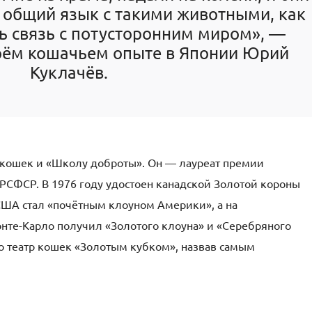
л общий язык с такими животными, как
ть связь с потусторонним миром», —
воём кошачьем опыте в Японии Юрий
Куклачёв.
 кошек и «Школу доброты». Он — лауреат премии
РСФСР. В 1976 году удостоен канадской Золотой короны
 США стал «почётным клоуном Америки», а на
те-Карло получил «Золотого клоуна» и «Серебряного
о театр кошек «Золотым кубком», назвав самым