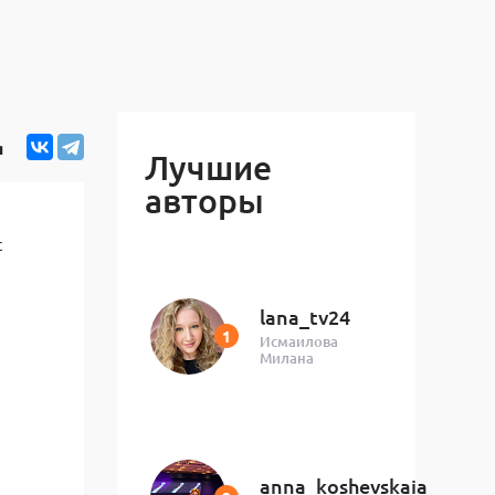
я
Лучшие
авторы
с
lana_tv24
Исмаилова
Милана
anna_koshevskaia