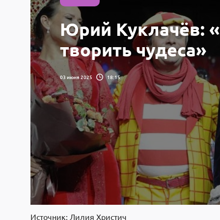
Юрий Куклачёв: 
творить чудеса»
03 июня 2025
18:15
Источник: Лилия Христич