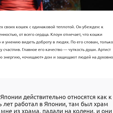
ех своих кошек с одинаковой теплотой. Он убежден: к
нностью, от всего сердца. Клоун отмечает, что кошки
 и умению видеть доброту в людях. По его словам, только
счастлив. Главное его качество — чуткость души. Артист
ную энергию, «очищают» дом и защищают людей на духовн
 Японии действительно относятся как к
ь лет работал в Японии, там был храм
мне из храма, падали на колени, и они