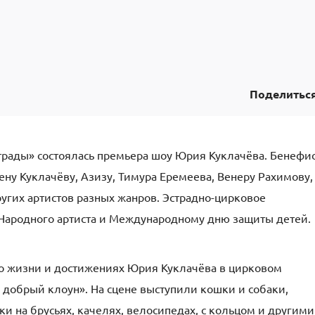
Поделитьс
страды» состоялась премьера шоу Юрия Куклачёва. Бенефи
ну Куклачёву, Азизу, Тимура Еремеева, Венеру Рахимову,
угих артистов разных жанров. Эстрадно-цирковое
Народного артиста и Международному дню защиты детей.
о жизни и достижениях Юрия Куклачёва в цирковом
 добрый клоун». На сцене выступили кошки и собаки,
и на брусьях, качелях, велосипедах, с кольцом и другими