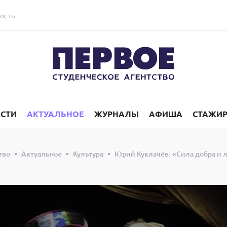
ость
СТИ
АКТУАЛЬНОЕ
ЖУРНАЛЫ
АФИША
СТАЖИ
тво
Актуальное
Культура
Юрий Куклачёв: «Сила добра и 