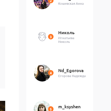
Кошевская Анна
Николь
Игнатьева
Николь
Nd_Egorova
Егорова Надежда
m_ksyshen