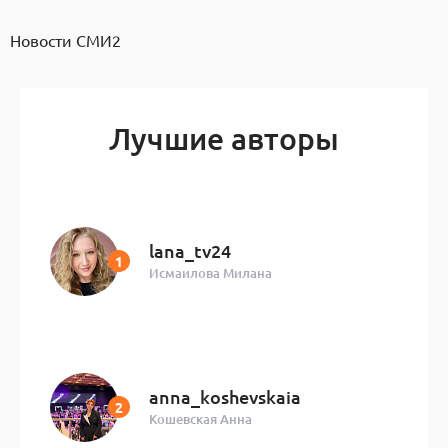
Новости СМИ2
Лучшие авторы
lana_tv24
Исмаилова Милана
anna_koshevskaia
Кошевская Анна