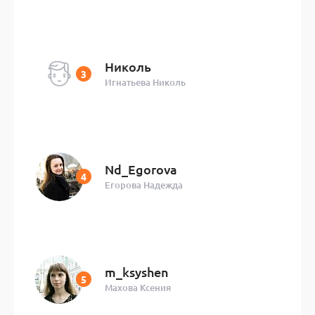
Николь
Игнатьева Николь
Nd_Egorova
Егорова Надежда
m_ksyshen
Махова Ксения