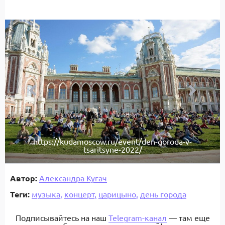
https://kudamoscow.ru/event/den-goroda-v-
tsaritsyne-2022/
Автор:
Александра Кугач
Теги:
музыка,
концерт,
царицыно,
день города
Подписывайтесь на наш
Telegram-канал
— там еще