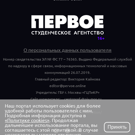
О персональных данных пользователя
Номер свидетельства ЭЛ № ФС 77 – 76365. Выдано Федеральной службой
по надзору в сфере связи, информационных технологий и массовых
коммуникаций 26.07.2019.
Главный редактор: Виктория Кайнова
editor@pervoe.online
Учредитель: ГБУ г. Москвы «ГЦПиКР»
Сайт учредителя:
centrprof.dtoiv.mos.ru
Наш портал использует cookies для более
Обращения граждан учредителю:
удобной работы пользователей с ним.
centrprof.dtoiv.mos.ru/public_reception/
Подробная информация доступна в
«Политике cookies»
. Продолжая
дальнейшее использование портала, вы
Принять
соглашаетесь с этой политикой. В случае
несогласия вы можете отключить