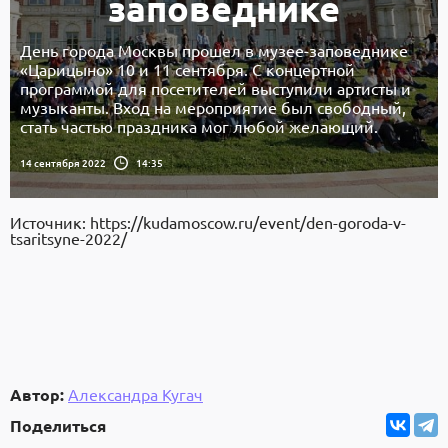
заповеднике
День города Москвы прошел в музее-заповеднике
«Царицыно» 10 и 11 сентября. С концертной
программой для посетителей выступили артисты и
музыканты. Вход на мероприятие был свободный,
стать частью праздника мог любой желающий.
14 сентября 2022
14:35
Источник: https://kudamoscow.ru/event/den-goroda-v-
tsaritsyne-2022/
Автор:
Александра Кугач
Поделиться