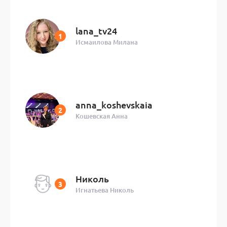
lana_tv24
Исмаилова Милана
anna_koshevskaia
Кошевская Анна
Николь
Игнатьева Николь