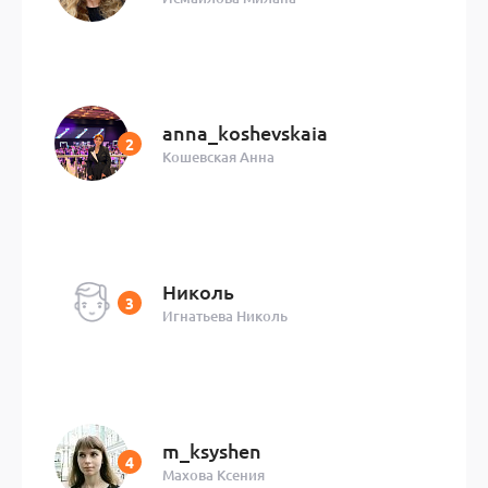
anna_koshevskaia
Кошевская Анна
Николь
Игнатьева Николь
m_ksyshen
Махова Ксения