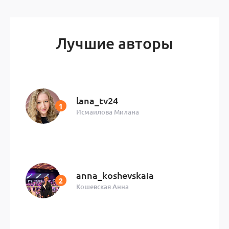
Лучшие авторы
lana_tv24
Исмаилова Милана
anna_koshevskaia
Кошевская Анна