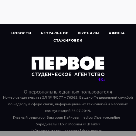
НОВОСТИ
АКТУАЛЬНОЕ
ЖУРНАЛЫ
АФИША
СТАЖИРОВКИ
О персональных данных пользователя
Номер свидетельства ЭЛ № ФС 77 – 76365. Выдано Федеральной службой
по надзору в сфере связи, информационных технологий и массовых
коммуникаций 26.07.2019.
Главный редактор: Виктория Кайнова,
editor@pervoe.online
Учредитель: ГБУ г. Москвы «ГЦПиКР»
Сайт учредителя:
centrprof.dtoiv.mos.ru