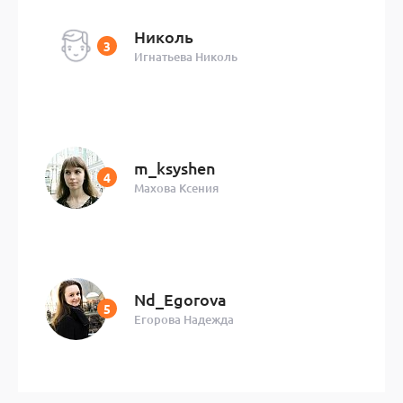
Николь
Игнатьева Николь
m_ksyshen
Махова Ксения
Nd_Egorova
Егорова Надежда