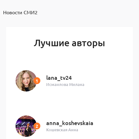
Новости СМИ2
Лучшие авторы
lana_tv24
Исмаилова Милана
anna_koshevskaia
Кошевская Анна