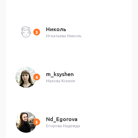
Николь
Игнатьева Николь
m_ksyshen
Махова Ксения
Nd_Egorova
Егорова Надежда