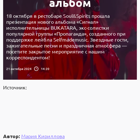
альбом
18 октября в рестобаре Soul&Spirits прошла
презентация нового альбома «Сигнал»
исполнительницы BUKATARA, экс-солистки
популярной группы «Пропаганда», созданного при
поддержке лейбла Selfmademusic. Звездные гости,
зажигательные песни и праздничная атмосфера —
посетите закрытое мероприятие с нашим
корреспондентом!
21 октября 2024
14:20
Источник:
Автор:
Мария Кириллова