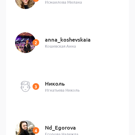
Исмаилова Милана
anna_koshevskaia
Кошевская Анна
Николь
Игнатьева Николь
Nd_Egorova
Егорова Надежда