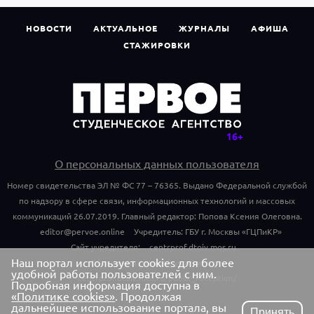
НОВОСТИ
АКТУАЛЬНОЕ
ЖУРНАЛЫ
АФИША
СТАЖИРОВКИ
О персональных данных пользователя
Номер свидетельства ЭЛ № ФС 77 – 76365. Выдано Федеральной службой
по надзору в сфере связи, информационных технологий и массовых
коммуникаций 26.07.2019. Главный редактор: Попова Ксения Олеговна.
editor@pervoe.online
Учредитель: ГБУ г. Москвы «ГЦПиКР»
Сайт учредителя:
centrprof.dtoiv.mos.ru
Наш портал использует cookies для более
Обращения граждан учредителю:
удобной работы пользователей с ним.
centrprof.dtoiv.mos.ru/public_reception/
Подробная информация доступна в
«Политике cookies»
. Продолжая
дальнейшее использование портала, вы
Принять