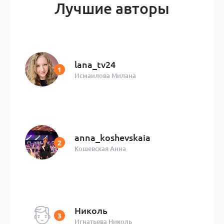
Лучшие авторы
lana_tv24
Исмаилова Милана
anna_koshevskaia
Кошевская Анна
Николь
Игнатьева Николь