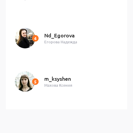
Nd_Egorova
Егорова Надежда
m_ksyshen
Махова Ксения