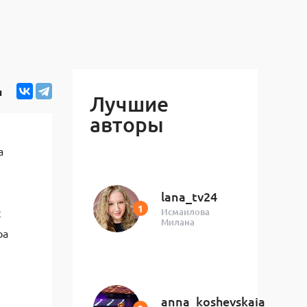
я
Лучшие
авторы
а
lana_tv24
Исмаилова
2
Милана
ра
anna_koshevskaia