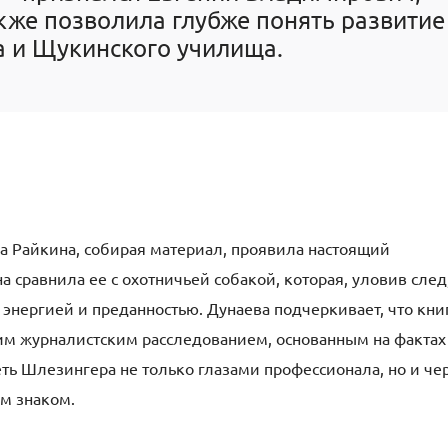
акже позволила глубже понять развитие
а и Щукинского училища.
на Райкина, собирая материал, проявила настоящий
 сравнила ее с охотничьей собакой, которая, уловив след
 энергией и преданностью. Дунаева подчеркивает, что кни
щим журналистским расследованием, основанным на фактах
ть Шлезингера не только глазами профессионала, но и че
ним знаком.