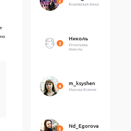
Кошевская Анна
е
нию
Николь
Игнатьева
Николь
m_ksyshen
Махова Ксения
Nd_Egorova