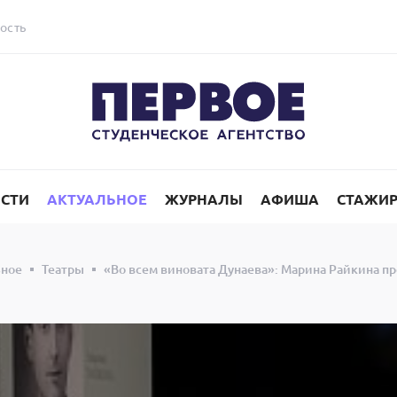
ость
СТИ
АКТУАЛЬНОЕ
ЖУРНАЛЫ
АФИША
СТАЖИ
ьное
Театры
«Во всем виновата Дунаева»: Марина Райкина п