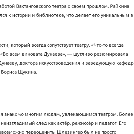
аботой Вахтанговского театра о своем прошлом. Райкина
ился к истории и библиотеке, что делает его уникальным в
ти, который всегда сопутствует театру. «Что-то всегда
. «Во всем виновата Дунаева», — шутливо резюмировала
Дунаеву, доктора искусствоведения и заведующую кафед
 Бориса Щукина.
мя знакомо многим людям, увлекающимся театром. Более
в неизгладимый след как актёр, режиссёр и педагог. Его
 невозможно переоценить. Шлезингер был не просто