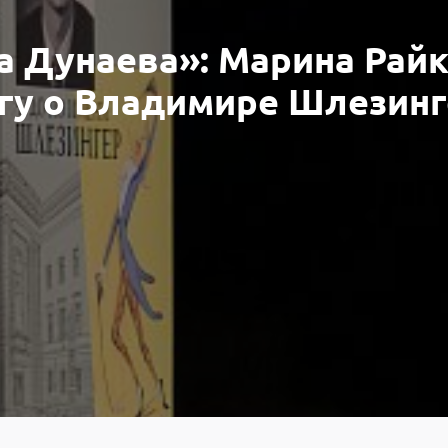
а Дунаева»: Марина Рай
игу о Владимире Шлезин