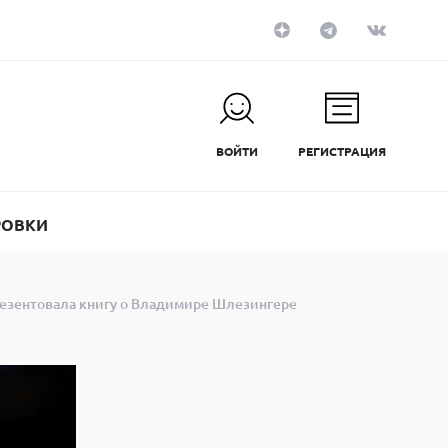
ВОЙТИ
РЕГИСТРАЦИЯ
РОВКИ
резентовала книгу о Владимире Шлезингере