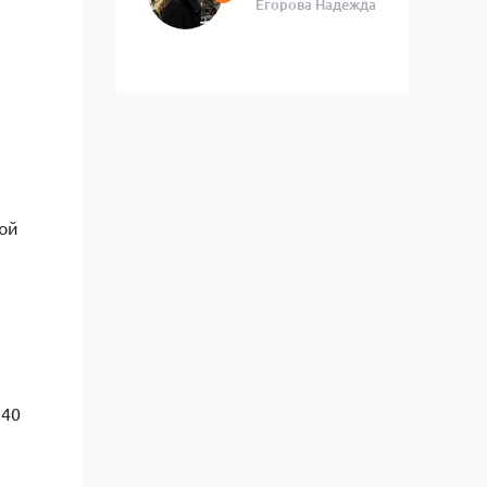
Егорова Надежда
рой
 40