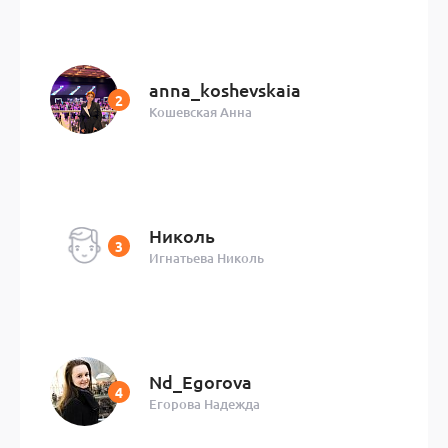
anna_koshevskaia
Кошевская Анна
Николь
Игнатьева Николь
Nd_Egorova
Егорова Надежда