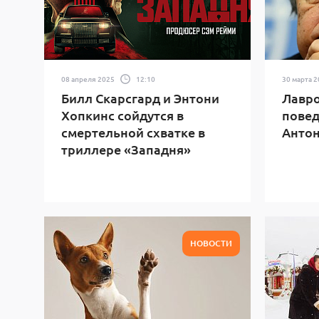
08 апреля 2025
12:10
30 марта 
Билл Скарсгард и Энтони
Лавро
Хопкинс сойдутся в
повед
смертельной схватке в
Антон
триллере «Западня»
НОВОСТИ