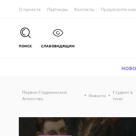
О проекте
Партнеры
Контакты
Предложить нов
ПОИСК
СЛАБОВИДЯЩИМ
НОВО
Первое Студенческое
Студент в
Новости
Агентство
теме