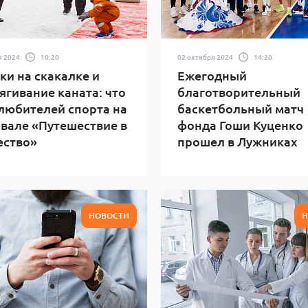
я 2024
10:20
02 октября 2024
14:20
и на скакалке и
Ежегодный
ягивание каната: что
благотворительный
любителей спорта на
баскетбольный матч
вале «Путешествие в
фонда Гоши Куценко
ество»
прошел в Лужниках
НОВОСТИ
Н