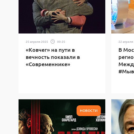
25 апреля 2025
00:25
22 апреля
«Ковчег» на пути в
В Мос
вечность показали в
регио
«Современнике»
Межд
#Мыв
НОВОСТИ