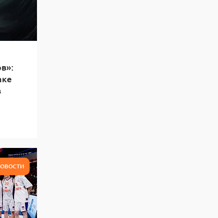
в»:
аке
в
ОВОСТИ