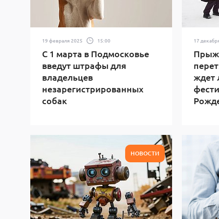
19 февраля 2025
15:00
17 декабр
С 1 марта в Подмосковье
Прыжк
введут штрафы для
перет
владельцев
ждет 
незарегистрированных
фести
собак
Рожд
НОВОСТИ