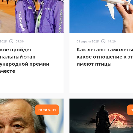
 2025
09:30
08 апреля 2025
14:20
кве пройдет
Как летают самолеты
нальный этап
какое отношение к э
ународной премии
имеют птицы
месте
НОВОСТИ
Н