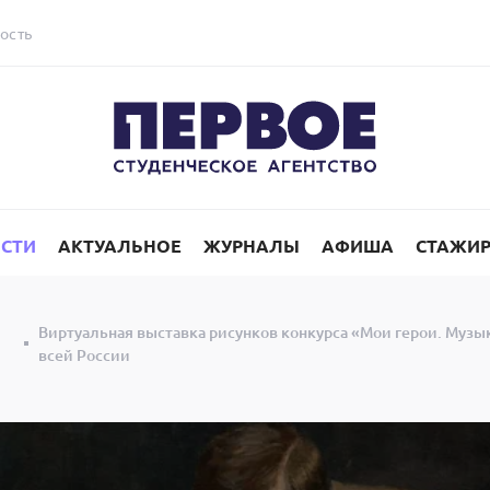
ость
СТИ
АКТУАЛЬНОЕ
ЖУРНАЛЫ
АФИША
СТАЖИ
Виртуальная выставка рисунков конкурса «Мои герои. Музык
всей России