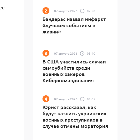
ее
07 августа 2026
02:50
Бандерас назвал инфаркт
«лучшим событием в
жизни»
07 августа 2026
03:40
В США участились случаи
самоубийств среди
военных хакеров
Киберкомандования
07 августа 2026
05:05
Юрист рассказал, как
будут казнить украинских
военных преступников в
случае отмены моратория