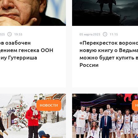
2025
19:55
05 марта 2025
11:15
в озабочен
«Перекресток вороно
ением генсека ООН
новую книгу о Ведьм
иу Гутерриша
можно будет купить 
России
НОВОСТИ
Н