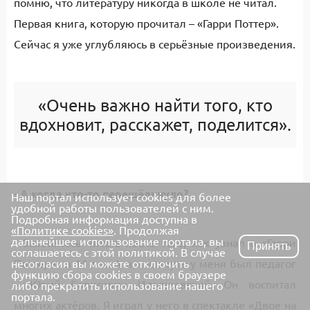
помню, что литературу никогда в школе не читал.
Первая книга, которую прочитал – «Гарри Поттер».
Сейчас я уже углубляюсь в серьёзные произведения.
«Очень важно найти того, кто
вдохновит, расскажет, поделится».
- А когда что-то перещёлкнуло?
Наш портал использует cookies для более
удобной работы пользователей с ним.
Подробная информация доступна в
«Политике cookies»
. Продолжая
дальнейшее использование портала, вы
- Захотелось читать после того, как узнал о «Гарри
Принять
соглашаетесь с этой политикой. В случае
несогласия вы можете отключить
Поттере» в 14 лет. А в институте у меня был педагог
функцию сбора cookies в своем браузере
– Юрий Борисович Ильяшевский. Он воспитал
либо прекратить использование нашего
портала.
многих актёров. Я играл у него в спектакле «Двое на