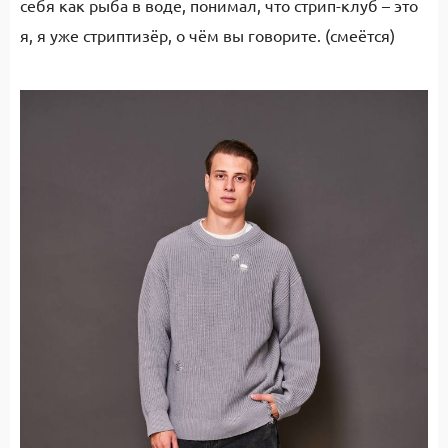
себя как рыба в воде, понимал, что стрип-клуб – это
я, я уже стриптизёр, о чём вы говорите. (смеётся)