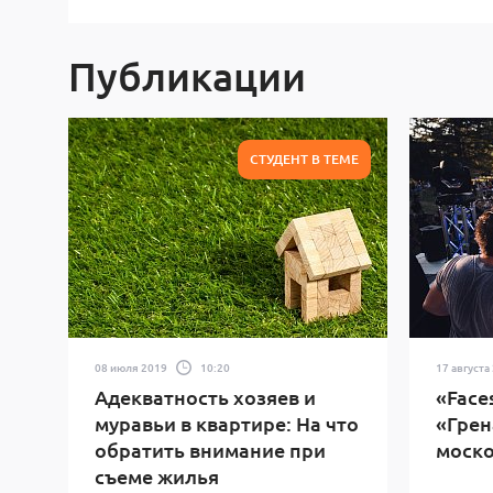
Публикации
СТУДЕНТ В ТЕМЕ
08 июля 2019
10:20
17 августа
Адекватность хозяев и
«Face
муравьи в квартире: На что
«Грен
обратить внимание при
моско
съеме жилья