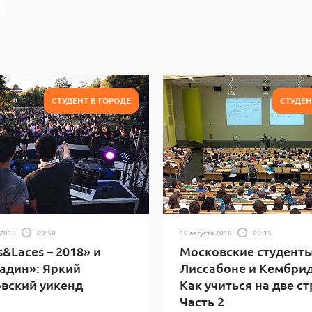
СТУДЕНТ В ГОРОДЕ
СТУДЕН
 2018
09:50
16 августа 2018
09:15
s&Laces – 2018» и
Московские студенты
адин»: Яркий
Лиссабоне и Кембри
вский уикенд
Как учиться на две с
Часть 2