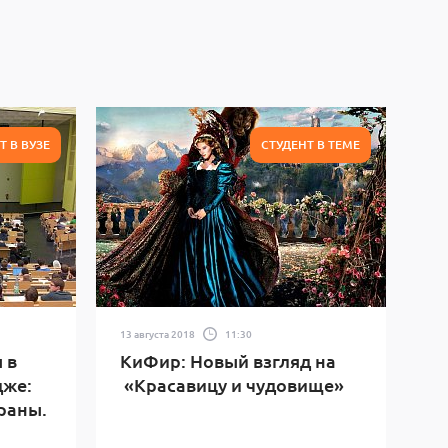
Т В ВУЗЕ
СТУДЕНТ В ТЕМЕ
13 августа 2018
11:30
 в
КиФир: Новый взгляд на
дже:
«Красавицу и чудовище»
траны.