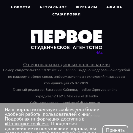
НОВОСТИ
АКТУАЛЬНОЕ
ЖУРНАЛЫ
АФИША
СТАЖИРОВКИ
О персональных данных пользователя
Номер свидетельства ЭЛ № ФС 77 – 76365. Выдано Федеральной службой
по надзору в сфере связи, информационных технологий и массовых
коммуникаций 26.07.2019.
Главный редактор: Виктория Кайнова,
editor@pervoe.online
Учредитель: ГБУ г. Москвы «ГЦПиКР»
Сайт учредителя:
centrprof.dtoiv.mos.ru
Наш портал использует cookies для более
Обращения граждан учредителю:
удобной работы пользователей с ним.
centrprof.dtoiv.mos.ru/public_reception/
Подробная информация доступна в
«Политике cookies»
. Продолжая
дальнейшее использование портала, вы
Принять
соглашаетесь с этой политикой. В случае