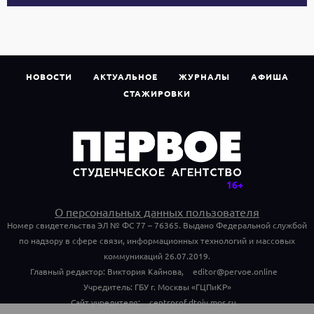
НОВОСТИ
АКТУАЛЬНОЕ
ЖУРНАЛЫ
АФИША
СТАЖИРОВКИ
О персональных данных пользователя
Номер свидетельства ЭЛ № ФС 77 – 76365. Выдано Федеральной службой
по надзору в сфере связи, информационных технологий и массовых
коммуникаций 26.07.2019.
Главный редактор: Виктория Кайнова,
editor@pervoe.online
Учредитель: ГБУ г. Москвы «ГЦПиКР»
Сайт учредителя:
centrprof.dtoiv.mos.ru